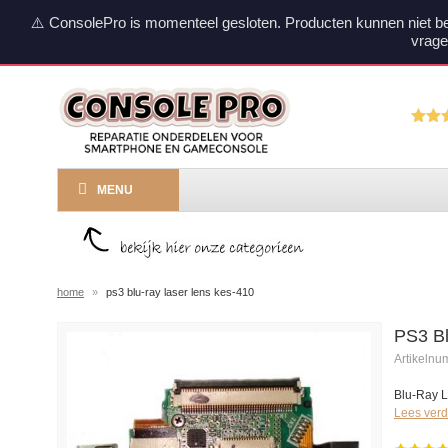
⚠️ ConsolePro is momenteel gesloten. Producten kunnen niet b
vrage
MENU
home
»
ps3 blu-ray laser lens kes-410
PS3 B
Artikeln
Blu-Ray 
Lees verd