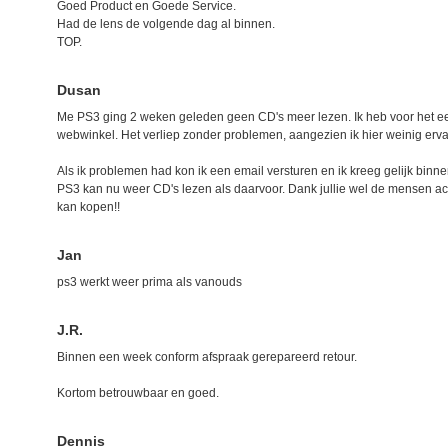
Goed Product en Goede Service.
Had de lens de volgende dag al binnen.
TOP.
Dusan
Me PS3 ging 2 weken geleden geen CD's meer lezen. Ik heb voor het eers
webwinkel. Het verliep zonder problemen, aangezien ik hier weinig erv
Als ik problemen had kon ik een email versturen en ik kreeg gelijk bin
PS3 kan nu weer CD's lezen als daarvoor. Dank jullie wel de mensen ach
kan kopen!!
Jan
ps3 werkt weer prima als vanouds
J.R.
Binnen een week conform afspraak gerepareerd retour.
Kortom betrouwbaar en goed.
Dennis