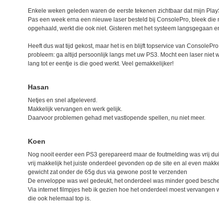
Enkele weken geleden waren de eerste tekenen zichtbaar dat mijn PlayS
Pas een week erna een nieuwe laser besteld bij ConsolePro, bleek die 
opgehaald, werkt die ook niet. Gisteren met het systeem langsgegaan en 
Heeft dus wat tijd gekost, maar het is en blijft topservice van Console
probleem: ga altijd persoonlijk langs met uw PS3. Mocht een laser niet
lang tot er eentje is die goed werkt. Veel gemakkelijker!
Hasan
Netjes en snel afgeleverd.
Makkelijk vervangen en werk gelijk.
Daarvoor problemen gehad met vastlopende spellen, nu niet meer.
Koen
Nog nooit eerder een PS3 gerepareerd maar de foutmelding was vrij dui
vrij makkelijk het juiste onderdeel gevonden op de site en al even makkel
gewicht zat onder de 65g dus via gewone post te verzenden
De enveloppe was wel gedeukt, het onderdeel was minder goed besche
Via internet filmpjes heb ik gezien hoe het onderdeel moest vervangen 
die ook helemaal top is.