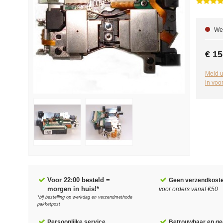
We 
€ 15
Meld u
in voo
Voor 22:00 besteld =
Geen verzendkost
morgen in huis!*
voor orders vanaf €50
*bij bestelling op werkdag en verzendmethode
pakketpost
Persoonlijke service
Betrouwbaar en gec