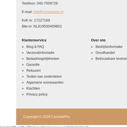
Telefoon: 040-7009726
Hoe waardeert u dit product?
*
E-mail:
info@consolepro.nl
Waardering
KvK-nr: 17227169
Btw-nr: NL819500409B01
Uw naam
*
Klantenservice
Over ons
Uw beoordeling in één zin
*
Blog & FAQ
Bedrijfsinformatie
Beoordeling
*
Verzendinformatie
Groothandel
Betaalmogelijkheden
Betrouwbare leveran
Garantie
Retouren
Testen van onderdelen
Algemene voorwaarden
Klachten
Privacy policy
Copyright © 2026 ConsolePro