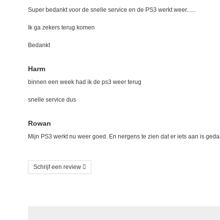
Super bedankt voor de snelle service en de PS3 werkt weer......
Ik ga zekers terug komen
Bedankt
Harm
binnen een week had ik de ps3 weer terug
snelle service dus
Rowan
Mijn PS3 werkt nu weer goed. En nergens te zien dat er iets aan is geda
Schrijf een review
Schrijf uw eigen beoordeling
U beoordeelt: PS3 Blu-Ray Laser Lens KES-410