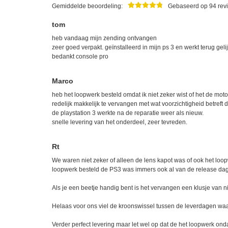
Gemiddelde beoordeling:
Gebaseerd op 94 rev
tom
heb vandaag mijn zending ontvangen
zeer goed verpakt. geïnstalleerd in mijn ps 3 en werkt terug geli
bedankt console pro
Marco
heb het loopwerk besteld omdat ik niet zeker wist of het de moto
redelijk makkelijk te vervangen met wat voorzichtigheid betreft 
de playstation 3 werkte na de reparatie weer als nieuw.
snelle levering van het onderdeel, zeer tevreden.
Rt
We waren niet zeker of alleen de lens kapot was of ook het l
loopwerk besteld de PS3 was immers ook al van de release dag 
Als je een beetje handig bent is het vervangen een klusje van ni
Helaas voor ons viel de kroonswissel tussen de leverdagen waa
Verder perfect levering maar let wel op dat de het loopwerk on