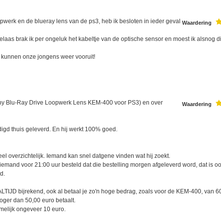
opwerk en de blueray lens van de ps3, heb ik besloten in ieder geval
Waardering
elaas brak ik per ongeluk het kabeltje van de optische sensor en moest ik alsnog di
n kunnen onze jongens weer vooruit!
 (Sony Blu-Ray Drive Loopwerk Lens KEM-400 voor PS3) en over
Waardering
igd thuis geleverd. En hij werkt 100% goed.
l overzichtelijk. Iemand kan snel datgene vinden wat hij zoekt.
mand voor 21:00 uur besteld dat die bestelling morgen afgeleverd word, dat is o
d.
LTIJD bijrekend, ook al betaal je zo'n hoge bedrag, zoals voor de KEM-400, van 6
oger dan 50,00 euro betaalt.
amelijk ongeveer 10 euro.