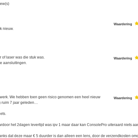
iew(s)
Waardering
jk nieuw.
r of laser was die stuk was.
Waardering
de aansluitingen.
oopwerk. We hebben toen geen risico genomen een heel nieuw
Waardering
ruim 7 jaar geleden....
ets.
rdoor het 2dagen levertijd was ipv 1 maar daar kan ConsolePro uiteraard niets aa
danks dat deze maar € 5 duurder is dan alleen een lens, door de verzendkosten om