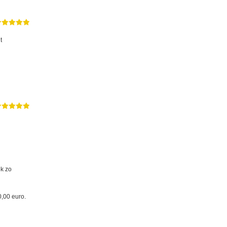
t
ok zo
0,00 euro.