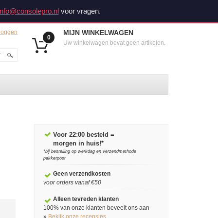
info@consolepro.nl
voor vragen.
loggen
MIJN WINKELWAGEN
0
Uw winkelwagen bevat geen artikelen.
Voor 22:00 besteld =
morgen in huis!*
*bij bestelling op werkdag en verzendmethode
pakketpost
Geen verzendkosten
voor orders vanaf €50
Alleen tevreden klanten
100% van onze klanten beveelt ons aan
»
Bekijk onze recensies