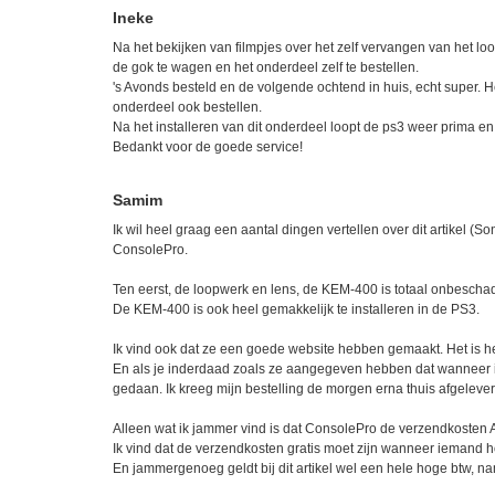
Ineke
Na het bekijken van filmpjes over het zelf vervangen van het lo
de gok te wagen en het onderdeel zelf te bestellen.
's Avonds besteld en de volgende ochtend in huis, echt super. H
onderdeel ook bestellen.
Na het installeren van dit onderdeel loopt de ps3 weer prima e
Bedankt voor de goede service!
Samim
Ik wil heel graag een aantal dingen vertellen over dit artikel
ConsolePro.
Ten eerst, de loopwerk en lens, de KEM-400 is totaal onbeschad
De KEM-400 is ook heel gemakkelijk te installeren in de PS3.
Ik vind ook dat ze een goede website hebben gemaakt. Het is hee
En als je inderdaad zoals ze aangegeven hebben dat wanneer ie
gedaan. Ik kreeg mijn bestelling de morgen erna thuis afgelever
Alleen wat ik jammer vind is dat ConsolePro de verzendkosten A
Ik vind dat de verzendkosten gratis moet zijn wanneer iemand h
En jammergenoeg geldt bij dit artikel wel een hele hoge btw, n