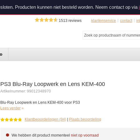
sloten. Producten kunnen niet besteld worden. Neem contact op via
1513
reviews
klantenservice
contact
in
do
PS3 Blu-Ray Loopwerk en Lens KEM-400
Artikelnummer:
99012348970
Blu-Ray Loopwerk en Lens KEM-400 voor PS3
Lees verder
Klantbeoordelingen (94)
|
Plaats beoordeling
We hebben dit product momenteel
niet op voorraad