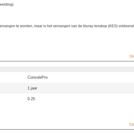
eelding).
vervangen te worden, maar is het vervangen van de bluray lenskop (KES) voldoend
na
ConsolePro
1 jaar
0.25
na