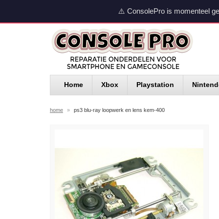
⚠️ ConsolePro is momenteel ge
Home
Xbox
Playstation
Ninten
home
»
ps3 blu-ray loopwerk en lens kem-400