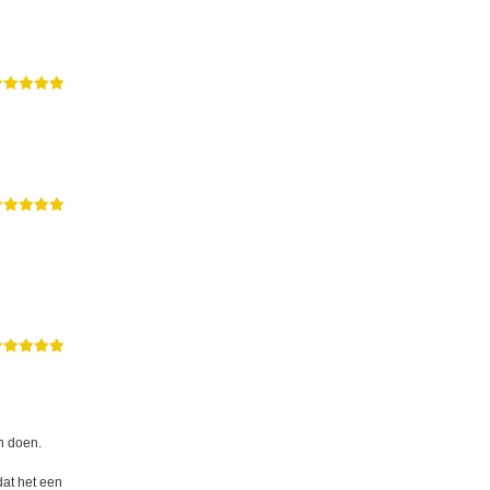
n doen.
dat het een