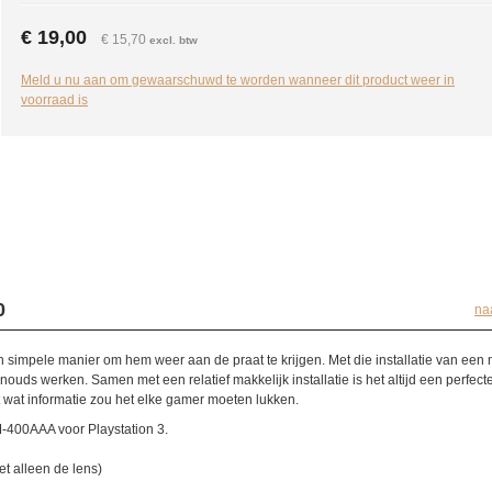
€ 19,00
€ 15,70
excl. btw
Meld u nu aan om gewaarschuwd te worden wanneer dit product weer in
voorraad is
0
na
en simpele manier om hem weer aan de praat te krijgen. Met die installatie van een
ouds werken. Samen met een relatief makkelijk installatie is het altijd een perfect
met wat informatie zou het elke gamer moeten lukken.
M-400AAA voor Playstation 3.
et alleen de lens)