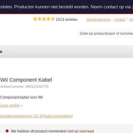
sloten. Producten kunnen niet besteld worden. Neem contact op via
1513
reviews
klantenservice
contact
in
do
Wii Component Kabel
Artikelnummer:
99012346776
Component kabel voor Wii
Lees verder
Klantbeoordelingen (11)
|
Plaats beoordeling
We hebben dit product momenteel
niet op voorraad