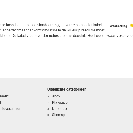
naar breedbeeld met de standaard bijgeleverde composiet kabel.
Waardering
niet perfect maar dat komt omdat de tv de wii 480p resolutie moet
ben). De kabel ziet er verder netjes uit en is degelijk. Heel goede waar, zeker voor
Uitgelichte categorieën
rmatie
Xbox
l
Playstation
 leverancier
Nintendo
Sitemap