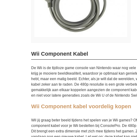
Wii Component Kabel
De Wii is de tijdloze game console van Nintendo waar nog vele
krijg je mooiere beeldkwaliteit, waardoor je optimaal kan genie
hebt, maar een matig beeld. Echter, als je wilt dat de werelden
kabel zeker aan te raden. De 480p resolutie is een grote verbet
gemakkelijk aan elkaar koppelen aangezien de component kabel 1
en niet voor latere generaties zoals de Wii U of de Nintendo Swi
Wii Component kabel voordelig kopen
Wil jij graag beter beeld tijdens het spelen van je Wii games?
component kabel voor je Wii bestellen bij ConsolePro. De 480p re
Dit brengt een extra dimensie met zich mee tijdens het gamen. Z
vandaag nog een nieuwe kabel. Let wel op: deze kabel kan niet 