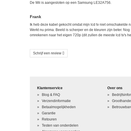
De Wii is aangesloten op een Samsung LE32A756.
Frank
Ik heb deze kabel gekocht omdat mijn lcd tv niet omschakelde 
Werkt nu prima. Beeld is scherper en de kleuren zijn beter. Nog 
omrekenen naar het eigen 720p (dit zullen de meeste lcd tv's heb
Schrijf een review
Schrijf uw eigen beoordeling
U beoordeelt: Wii Component Kabel
Klantenservice
Over ons
Hoe waardeert u dit product?
*
Blog & FAQ
Bedrijfsinfo
Verzendinformatie
Groothande
Waardering
Betaalmogelijkheden
Betrouwbare
Garantie
Uw naam
*
Retouren
Testen van onderdelen
Uw beoordeling in één zin
*