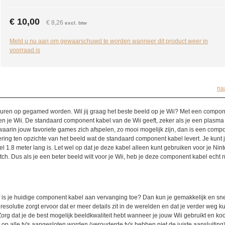
€ 10,00
€ 8,26
excl. btw
Meld u nu aan om gewaarschuwd te worden wanneer dit product weer in
voorraad is
na
 uren op gegamed worden. Wil jij graag het beste beeld op je Wii? Met een compo
ten je Wii. De standaard component kabel van de Wii geeft, zeker als je een plasma
, waarin jouw favoriete games zich afspelen, zo mooi mogelijk zijn, dan is een comp
ering ten opzichte van het beeld wat de standaard component kabel levert. Je kunt j
.8 meter lang is. Let wel op dat je deze kabel alleen kunt gebruiken voor je Nin
tch. Dus als je een beter beeld wilt voor je Wii, heb je deze component kabel echt 
 Of is je huidige component kabel aan vervanging toe? Dan kun je gemakkelijk en sn
solutie zorgt ervoor dat er meer details zit in de werelden en dat je verder weg ku
org dat je de best mogelijk beeldkwaliteit hebt wanneer je jouw Wii gebruikt en ko
op alle tv's aangesloten worden (verouderde tv's hebben niet de juiste aansluiting