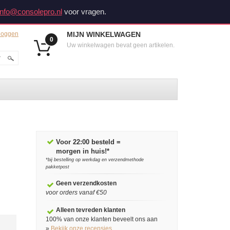
info@consolepro.nl
voor vragen.
loggen
MIJN WINKELWAGEN
0
Uw winkelwagen bevat geen artikelen.
Voor 22:00 besteld =
morgen in huis!*
*bij bestelling op werkdag en verzendmethode
pakketpost
Geen verzendkosten
voor orders vanaf €50
Alleen tevreden klanten
100% van onze klanten beveelt ons aan
»
Bekijk onze recensies