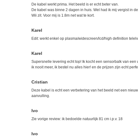
De kabel werkt prima. Het beeld is er echt beter van.
De kabel was binne 2 dagen in huis. Wel had ik mij vergist in de
Wii zit. Voor mij is 1.8m net wat te kort.
Karel
Edit: werkt enkel op plasma/widescreen/lcd/high definition telelv
Karel
Supersnelle levering echt top! Ik kocht een sensorbalk van een w
ik nooit meer, ik bestel nu alles hier! en de prijzen zijn echt perfe
Cristian
Deze kabel is echt een verbetering van het beeld net een nieu
aanvulling.
Ivo
Zie vorige review: ik bedoelde natuurlijk 81 cm i.p.v. 18
Ivo