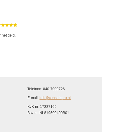
 het geld.
Telefoon: 040-7009726
E-mail:
info@consolepro.nl
KvK-nr: 17227169
Btw-nr: NL819500409B01