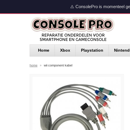
⚠️ ConsolePro is momenteel ge
Home
Xbox
Playstation
Ninten
home
»
wii component kabel