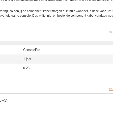
evering. Zo heb jij de component kabel morgen al in huis wanneer je deze voor 22:0
 favoriete game console. Dus twijfel niet en bestel de component kabel vandaag nog
na
ConsolePro
1 jaar
0.25
na
ew(s)