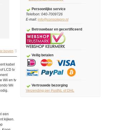
Persoonlijke service
Telefoon: 040-7009726
E-mail:
info@consolepro.nl
Betrouwbaar en gecertificeerd
ar boven
Veilig betalen
nent kabel
 of LCD tv
onent
e Wii en tv
tendo Wii
Vertrouwde bezorging
nodig.
Verzending per PostNL of DHL
el een
nt kijken.
op
). Koop