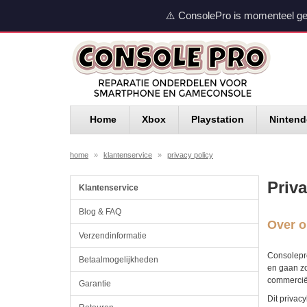
⚠️ ConsolePro is momenteel ge
Home
Xbox
Playstation
Ninten
home
»
klantenservice
»
privacy policy
Priv
Klantenservice
Blog & FAQ
Over o
Verzendinformatie
Consolepro
Betaalmogelijkheden
en gaan zo
commerciël
Garantie
Dit privac