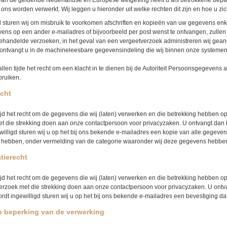
an de geldende Nederlandse en Europese wetgeving heeft u als betrokkene bepaa
ons worden verwerkt. Wij leggen u hieronder uit welke rechten dit zijn en hoe u z
l sturen wij om misbruik te voorkomen afschriften en kopieën van uw gegevens enke
ens op een ander e-mailadres of bijvoorbeeld per post wenst te ontvangen, zullen w
gehandelde verzoeken, in het geval van een vergeetverzoek administreren wij gean
ontvangt u in de machineleesbare gegevensindeling die wij binnen onze systeme
 allen tijde het recht om een klacht in te dienen bij de Autoriteit Persoonsgegeve
bruiken.
echt
tijd het recht om de gegevens die wij (laten) verwerken en die betrekking hebben op
t die strekking doen aan onze contactpersoon voor privacyzaken. U ontvangt dan 
willigd sturen wij u op het bij ons bekende e-mailadres een kopie van alle gegev
h hebben, onder vermelding van de categorie waaronder wij deze gegevens hebbe
atierecht
tijd het recht om de gegevens die wij (laten) verwerken en die betrekking hebben o
erzoek met die strekking doen aan onze contactpersoon voor privacyzaken. U ontv
rdt ingewilligd sturen wij u op het bij ons bekende e-mailadres een bevestiging d
p beperking van de verwerking