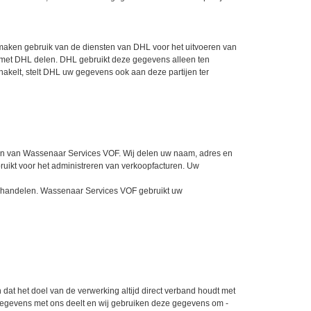
ij maken gebruik van de diensten van DHL voor het uitvoeren van
 met DHL delen. DHL gebruikt deze gegevens alleen ten
kelt, stelt DHL uw gegevens ook aan deze partijen ter
en van
Wassenaar Services VOF
. Wij delen uw naam, adres en
uikt voor het administreren van verkoopfacturen. Uw
behandelen.
Wassenaar Services VOF
gebruikt uw
dat het doel van de verwerking altijd direct verband houdt met
u gegevens met ons deelt en wij gebruiken deze gegevens om -