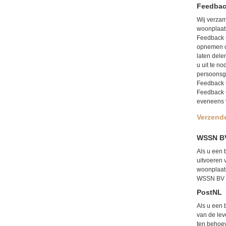
Feedba
Wij verzam
woonplaats
Feedback 
opnemen om
laten dele
u uit te 
persoonsg
Feedback C
Feedback 
eveneens 
Verzende
WSSN B
Als u een 
uitvoeren 
woonplaat
WSSN BV o
PostNL
Als u een 
van de lev
ten behoev