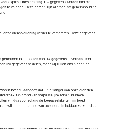
ervoor expliciet toestemming. Uw gegevens worden niet met
gen te voldoen. Deze derden zijn allemaal tot geheimhouding
ing.
l onze dienstverlening verder te verbeteren. Deze gegevens
n gehouden tot het delen van uw gegevens in verband met
ongen uw gegevens te delen, maar wij zullen ons binnen de
ewaren totdat u aangeeft dat u niet langer van onze diensten
geetverzoek. Op grond van toepasselijke administratieve
len wij dus voor zolang de toepasselijke termijn loopt
die wij naar aanleiding van uw opdracht hebben vervaardigd.