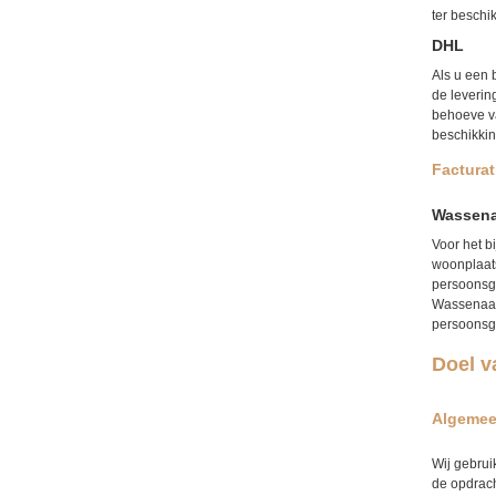
ter beschi
DHL
Als u een 
de leverin
behoeve va
beschikkin
Factura
Wassena
Voor het b
woonplaats
persoonsg
Wassenaar
persoonsg
Doel v
Algemee
Wij gebrui
de opdrach