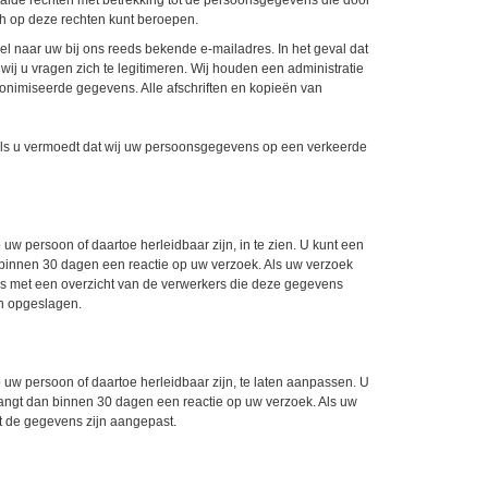
lde rechten met betrekking tot de persoonsgegevens die door
ich op deze rechten kunt beroepen.
l naar uw bij ons reeds bekende e-mailadres. In het geval dat
ij u vragen zich te legitimeren. Wij houden een administratie
onimiseerde gegevens. Alle afschriften en kopieën van
n
ns als u vermoedt dat wij uw persoonsgegevens op een verkeerde
 uw persoon of daartoe herleidbaar zijn, in te zien. U kunt een
binnen 30 dagen een reactie op uw verzoek. Als uw verzoek
ens met een overzicht van de verwerkers die deze gegevens
n opgeslagen.
p uw persoon of daartoe herleidbaar zijn, te laten aanpassen. U
angt dan binnen 30 dagen een reactie op uw verzoek. Als uw
at de gegevens zijn aangepast.