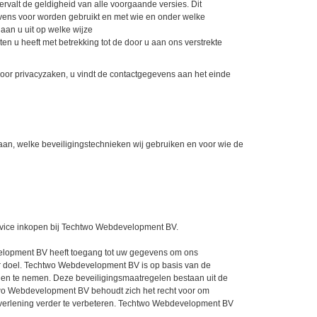
rvalt de geldigheid van alle voorgaande versies. Dit
vens voor worden gebruikt en met wie en onder welke
an u uit op welke wijze
 u heeft met betrekking tot de door u aan ons verstrekte
oor privacyzaken, u vindt de contactgegevens aan het einde
aan, welke beveiligingstechnieken wij gebruiken en voor wie de
rvice inkopen bij Techtwo Webdevelopment BV.
velopment BV heeft toegang tot uw gegevens om ons
er doel. Techtwo Webdevelopment BV is op basis van de
en te nemen. Deze beveiligingsmaatregelen bestaan uit de
two Webdevelopment BV behoudt zich het recht voor om
tverlening verder te verbeteren. Techtwo Webdevelopment BV