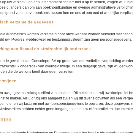
 op uw verzoek - op een later moment contact met u op te nemen, vragen wij u hi
eeld, anders dan om aan boekhoudkundige en overige administratieve verplichtin
p grond van de overeenkomst tussen hen en ons of een eed of wettelijke verplicht
isch verzamelde gegevens
ie automatisch worden verzameld door onze website worden verwerkt met het doe
eld uw IP-adres, webbrowser en besturingssysteem) zijn geen persoonsgegevens.
ing aan fiscaal en strafrechtelijk onderzoek
ende gevallen kan Consolepro BV op grond van een wettelijke verplichting worde
 strafrechtelijk onderzoek van overheidswege. In een dergelijk geval zijn wij gedw
den die de wet ons biedt daartegen verzetten.
ermijnen
n uw gegevens zolang u cliënt van ons bent. Dit betekent dat wij uw klantprofiel b
nst te maken. Als u dit bij ons aangeeft zullen wij dit tevens opvatten als een ver
ngen dienen wij facturen met uw (persoons)gegevens te bewaren, deze gegevens zul
edewerkers hebben echter geen toegang meer tot uw cliëntprofiel en documenten 
chten