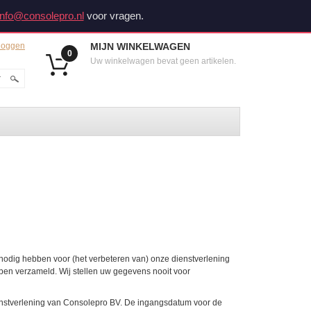
info@consolepro.nl
voor vragen.
loggen
MIJN WINKELWAGEN
0
Uw winkelwagen bevat geen artikelen.
nodig hebben voor (het verbeteren van) onze dienstverlening
ben verzameld. Wij stellen uw gegevens nooit voor
ienstverlening van Consolepro BV. De ingangsdatum voor de