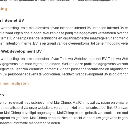
ting
n Internet BV
webhosting- en e-maildiensten af van Intention Internet BV. Intention Internet B
iet voor eigen doeleinden. Wel kan deze partij metagegevens verzamelen over het
Internet BV heeft passende technische en organisatorische maatregelen genomen
en. Intention Internet BV is op grond van de overeenkomst tot geheimhouding verpl
 Webdevelopment BV
 webhosting- en e-maildiensten af van Techtwo Webdevelopment BV. Techtwo W
w gegevens niet voor eigen doeleinden. Wel kan deze partij metagegevens verzamel
egevens. Techtwo Webdevelopment BV heeft passende technische en organisator
an uw persoonsgegevens te voorkomen. Techtwo Webdevelopment BV is op grond v
n mailinglijsten
mp
ren onze e-mail nieuwsbrieven met MailChimp. MailChimp zal uw naam en e-mailad
eautomatiseerd via onze website is verzonden ziet u de ‘unsubscribe’ link. U ont
r MailChimp beveiligd opgeslagen. MailChimp maakt gebruik van cookies en andere
pend en gelezen. MailChimp behoudt zich het recht voor om uw gegevens te gebru
daarvan informatie met derden te delen.