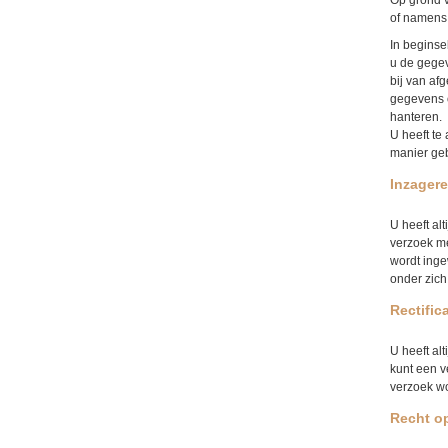
Op grond v
of namens 
In beginse
u de gegev
bij van af
gegevens 
hanteren.
U heeft te
manier ge
Inzager
U heeft al
verzoek me
wordt inge
onder zic
Rectific
U heeft al
kunt een v
verzoek wo
Recht o