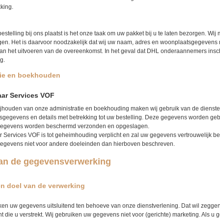
kking.
bestelling bij ons plaatst is het onze taak om uw pakket bij u te laten bezorgen. W
gen. Het is daarvoor noodzakelijk dat wij uw naam, adres en woonplaatsgegevens
n het uitvoeren van de overeenkomst. In het geval dat DHL onderaannemers inscha
g.
tie en boekhouden
ar Services VOF
ijhouden van onze administratie en boekhouding maken wij gebruik van de dienst
gegevens en details met betrekking tot uw bestelling. Deze gegevens worden gebr
egevens worden beschermd verzonden en opgeslagen.
 Services VOF
is tot geheimhouding verplicht en zal uw gegevens vertrouwelijk 
egevens niet voor andere doeleinden dan hierboven beschreven.
an de gegevensverwerking
n doel van de verwerking
ken uw gegevens uitsluitend ten behoeve van onze dienstverlening. Dat wil zeggen 
t die u verstrekt. Wij gebruiken uw gegevens niet voor (gerichte) marketing. Als 