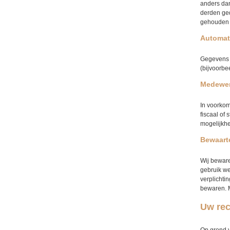
anders dan
derden ged
gehouden o
Automat
Gegevens d
(bijvoorbe
Medewerk
In voorkom
fiscaal of
mogelijkhe
Bewaart
Wij beware
gebruik we
verplichti
bewaren. M
Uw re