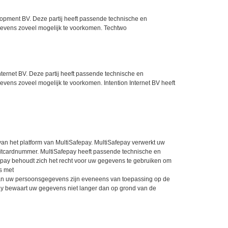
opment BV. Deze partij heeft passende technische en
egevens zoveel mogelijk te voorkomen. Techtwo
nternet BV. Deze partij heeft passende technische en
evens zoveel mogelijk te voorkomen. Intention Internet BV heeft
an het platform van MultiSafepay. MultiSafepay verwerkt uw
tcardnummer. MultiSafepay heeft passende technische en
ay behoudt zich het recht voor uw gegevens te gebruiken om
s met
van uw persoonsgegevens zijn eveneens van toepassing op de
ay bewaart uw gegevens niet langer dan op grond van de