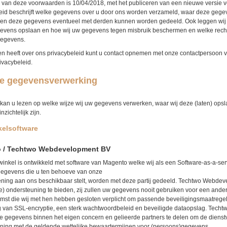
 van deze voorwaarden is 10/04/2018, met het publiceren van een nieuwe versie ve
eid beschrijft welke gegevens over u door ons worden verzameld, waar deze gege
en deze gegevens eventueel met derden kunnen worden gedeeld. Ook leggen wij a
evens opslaan en hoe wij uw gegevens tegen misbruik beschermen en welke rechten
egevens.
en heeft over ons privacybeleid kunt u contact opnemen met onze contactpersoon v
ivacybeleid.
e gegevensverwerking
kan u lezen op welke wijze wij uw gegevens verwerken, waar wij deze (laten) opsl
zichtelijk zijn.
elsoftware
 / Techtwo Webdevelopment BV
nkel is ontwikkeld met software van Magento welke wij als een Software-as-a-se
egevens die u ten behoeve van onze
ening aan ons beschikbaar stelt, worden met deze partij gedeeld. Techtwo Webde
e) ondersteuning te bieden, zij zullen uw gegevens nooit gebruiken voor een and
st die wij met hen hebben gesloten verplicht om passende beveiligingsmaatregel
 van SSL-encryptie, een sterk wachtwoordbeleid en beveiligde dataopslag. Tech
 gegevens binnen het eigen concern en gelieerde partners te delen om de diens
ning met de geldende wettelijke bewaartermijnen voor (persoons)gegevens.