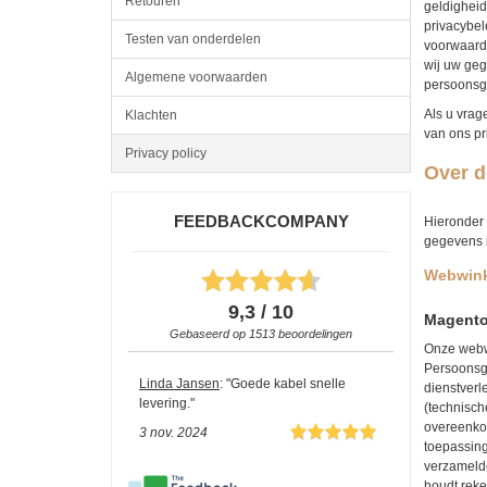
Retouren
geldigheid
privacybel
Testen van onderdelen
voorwaard
wij uw geg
Algemene voorwaarden
persoonsg
Als u vrag
Klachten
van ons pr
Privacy policy
Over d
FEEDBACKCOMPANY
Hieronder 
gegevens in
Webwink
9,3 / 10
Magento
Gebaseerd op
1513
beoordelingen
Onze webwi
Persoonsg
Linda Jansen
: "Goede kabel snelle
dienstverl
levering."
(technisch
overeenkom
3 nov. 2024
toepassing
verzamelde
houdt reke