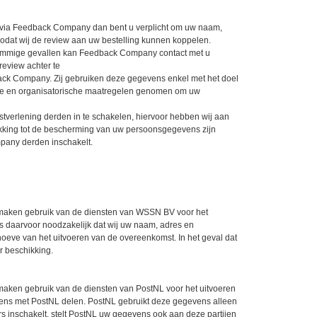
t via Feedback Company dan bent u verplicht om uw naam,
dat wij de review aan uw bestelling kunnen koppelen.
ommige gevallen kan Feedback Company contact met u
review achter te
back Company. Zij gebruiken deze gegevens enkel met het doel
che en organisatorische maatregelen genomen om uw
verlening derden in te schakelen, hiervoor hebben wij aan
ing tot de bescherming van uw persoonsgegevens zijn
pany derden inschakelt.
Wij maken gebruik van de diensten van WSSN BV voor het
s daarvoor noodzakelijk dat wij uw naam, adres en
e van het uitvoeren van de overeenkomst. In het geval dat
 beschikking.
ij maken gebruik van de diensten van PostNL voor het uitvoeren
vens met PostNL delen. PostNL gebruikt deze gegevens alleen
 inschakelt, stelt PostNL uw gegevens ook aan deze partijen