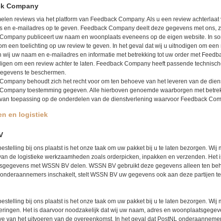
ck Company
elen reviews via het platform van Feedback Company. Als u een review achterlaa
 en e-mailadres op te geven. Feedback Company deelt deze gegevens met ons, zo
Company publiceert uw naam en woonplaats eveneens op de eigen website. In s
 een toelichting op uw review te geven. In het geval dat wij u uitnodigen om een 
n wij uw naam en e-mailadres en informatie met betrekking tot uw order met Feed
nodigen om een review achter te laten. Feedback Company heeft passende technis
egevens te beschermen.
ompany behoudt zich het recht voor om ten behoeve van het leveren van de dienst
Company toestemming gegeven. Alle hierboven genoemde waarborgen met betrekk
van toepassing op de onderdelen van de dienstverlening waarvoor Feedback Com
n en logistiek
V
bestelling bij ons plaatst is het onze taak om uw pakket bij u te laten bezorgen. 
van de logistieke werkzaamheden zoals orderpicken, inpakken en verzenden. Het i
sgegevens met WSSN BV delen. WSSN BV gebruikt deze gegevens alleen ten behoev
nderaannemers inschakelt, stelt WSSN BV uw gegevens ook aan deze partijen ter
bestelling bij ons plaatst is het onze taak om uw pakket bij u te laten bezorgen. W
eringen. Het is daarvoor noodzakelijk dat wij uw naam, adres en woonplaatsgege
e van het uitvoeren van de overeenkomst. In het geval dat PostNL onderaannemers