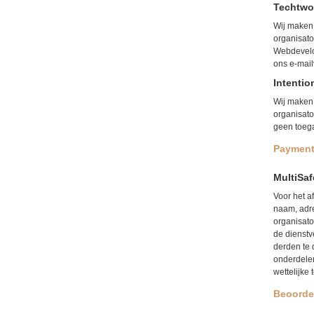
Techtwo
Wij maken 
organisato
Webdevelo
ons e-mail
Intentio
Wij maken 
organisato
geen toega
Payment
MultiSa
Voor het a
naam, adr
organisat
de dienstv
derden te
onderdelen
wettelijke 
Beoorde