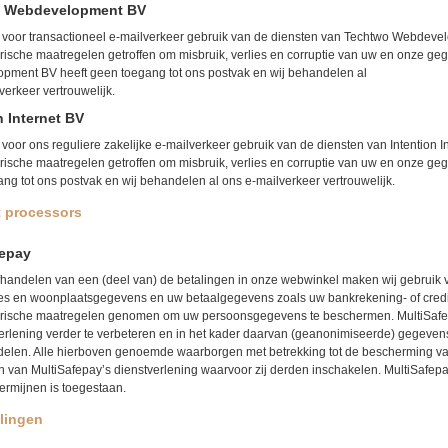
 Webdevelopment BV
voor transactioneel e-mailverkeer gebruik van de diensten van Techtwo Webdevel
rische maatregelen getroffen om misbruik, verlies en corruptie van uw en onze g
pment BV heeft geen toegang tot ons postvak en wij behandelen al
verkeer vertrouwelijk.
n Internet BV
voor ons reguliere zakelijke e-mailverkeer gebruik van de diensten van Intention I
rische maatregelen getroffen om misbruik, verlies en corruptie van uw en onze geg
ng tot ons postvak en wij behandelen al ons e-mailverkeer vertrouwelijk.
 processors
fepay
fhandelen van een (deel van) de betalingen in onze webwinkel maken wij gebruik v
es en woonplaatsgegevens en uw betaalgegevens zoals uw bankrekening- of credi
orische maatregelen genomen om uw persoonsgegevens te beschermen. MultiSafep
erlening verder te verbeteren en in het kader daarvan (geanonimiseerde) gegeven
 delen. Alle hierboven genoemde waarborgen met betrekking tot de bescherming 
 van MultiSafepay’s dienstverlening waarvoor zij derden inschakelen. MultiSafep
termijnen is toegestaan.
lingen