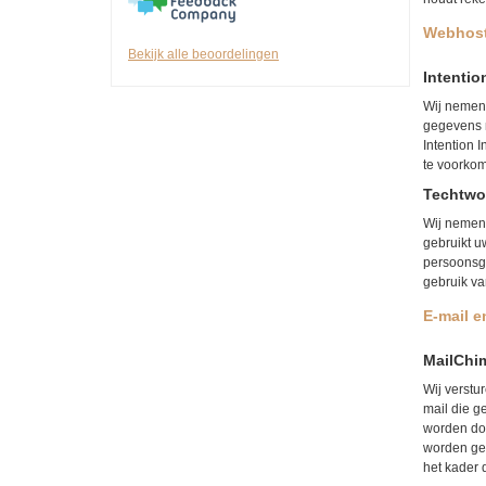
Webhos
Bekijk alle beoordelingen
Intentio
Wij nemen 
gegevens n
Intention 
te voorkom
Techtwo
Wij nemen
gebruikt u
persoonsg
gebruik v
E-mail e
MailChi
Wij verstu
mail die g
worden doo
worden geo
het kader 