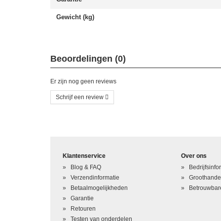
Gewicht (kg)
Beoordelingen (0)
Er zijn nog geen reviews
Schrijf een review
Schrijf uw eigen beoordeling
U beoordeelt: Xbox One Bluray Laser Lens Leeskop HOP-B150
Klantenservice
Over ons
Hoe waardeert u dit product?
*
Blog & FAQ
Bedrijfsinfo
Verzendinformatie
Groothande
Waardering
Betaalmogelijkheden
Betrouwbare
Garantie
Uw naam
*
Retouren
Testen van onderdelen