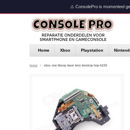
⚠️ ConsolePro is momenteel ge
Home
Xbox
Playstation
Ninten
home
»
xbox one bluray laser lens leeskop hop-b150