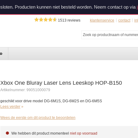
sloten. Producten kunnen niet besteld worden. Neem contact op via
1513
reviews
klantenservice
contact
in
do
Xbox One Bluray Laser Lens Leeskop HOP-B150
Artikelnummer:
99051000079
geschikt voor drive model DG-6M1S, DG-6M2S en DG-6M5S
Lees verder
Wees de eerste om dit product te beoordelen
We hebben dit product momenteel
niet op voorraad