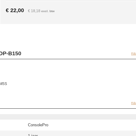
€ 22,00
€ 18,18
excl. btw
HOP-B150
na
6M5S
na
ConsolePro
1 jaar