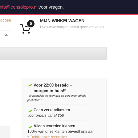
info@consolepro.nl
voor vragen.
loggen
MIJN WINKELWAGEN
0
Uw winkelwagen bevat geen artikelen.
Voor 22:00 besteld =
morgen in huis!*
*bij bestelling op werkdag en verzendmethode
pakketpost
Geen verzendkosten
voor orders vanaf €50
Alleen tevreden klanten
100% van onze klanten beveelt ons aan
»
Bekijk onze recensies