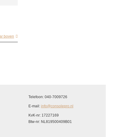
ar boven
Telefoon: 040-7009726
E-mail:
info@consolepro.nl
KvK-nr: 17227169
Btw-nr: NL819500409B01