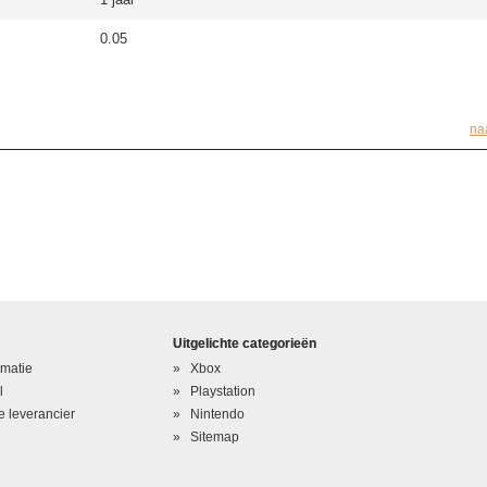
0.05
na
Uitgelichte categorieën
rmatie
Xbox
l
Playstation
 leverancier
Nintendo
Sitemap