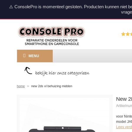
⚠️ ConsolePro is momenteel gesloten. Producten kunnen niet b
vrage
MENU
home
»
new 2ds xl behuizing midden
New 2
Artikeln
voor Nin
model JA
Lees verd