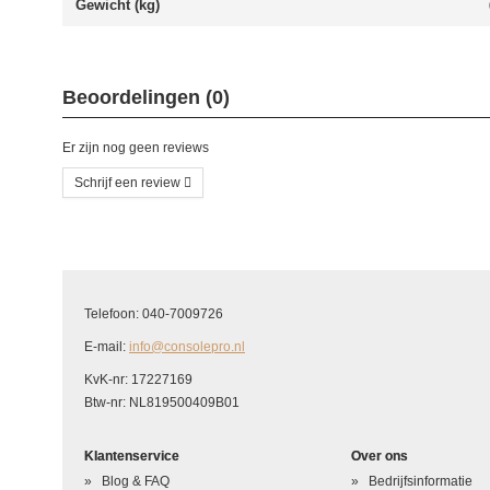
Gewicht (kg)
Beoordelingen (0)
Er zijn nog geen reviews
Schrijf een review
Schrijf uw eigen beoordeling
U beoordeelt: New 2DS XL Behuizing Midden
Telefoon: 040-7009726
Hoe waardeert u dit product?
*
E-mail:
info@consolepro.nl
Waardering
KvK-nr: 17227169
Btw-nr: NL819500409B01
Uw naam
*
Klantenservice
Over ons
Uw beoordeling in één zin
*
Blog & FAQ
Bedrijfsinformatie