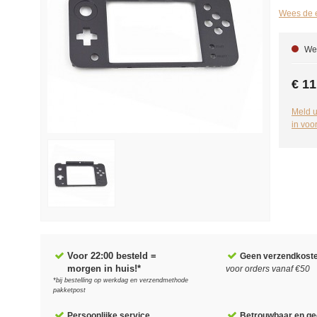
Wees de e
We 
€ 11
Meld u
in voo
Voor 22:00 besteld =
Geen verzendkost
morgen in huis!*
voor orders vanaf €50
*bij bestelling op werkdag en verzendmethode
pakketpost
Persoonlijke service
Betrouwbaar en gec