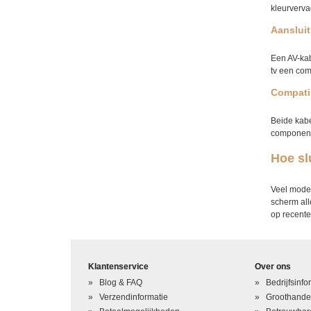
kleurverva
Aansluit
Een AV-kabe
tv een com
Compatib
Beide kabe
component
Hoe sl
Veel moder
scherm all
op recente
Klantenservice
Over ons
Blog & FAQ
Bedrijfsinfo
Verzendinformatie
Groothande