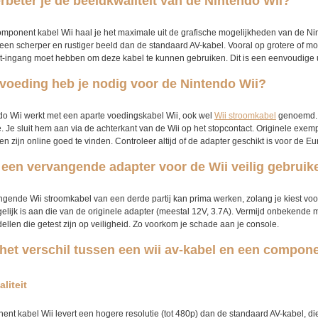
rbeter je de beeldkwaliteit van de Nintendo Wii?
mponent kabel Wii haal je het maximale uit de grafische mogelijkheden van de Ninte
 een scherper en rustiger beeld dan de standaard AV-kabel. Vooral op grotere of mod
ingang moet hebben om deze kabel te kunnen gebruiken. Dit is een eenvoudige u
voeding heb je nodig voor de Nintendo Wii?
o Wii werkt met een aparte voedingskabel Wii, ook wel
Wii stroomkabel
genoemd. D
. Je sluit hem aan via de achterkant van de Wii op het stopcontact. Originele exem
ven zijn online goed te vinden. Controleer altijd of de adapter geschikt is voor d
 een vervangende adapter voor de Wii veilig gebruik
gende Wii stroomkabel van een derde partij kan prima werken, zolang je kiest voor 
gelijk is aan die van de originele adapter (meestal 12V, 3.7A). Vermijd onbekende
ellen die getest zijn op veiligheid. Zo voorkom je schade aan je console.
 het verschil tussen een wii av-kabel en een compon
liteit
nt kabel Wii levert een hogere resolutie (tot 480p) dan de standaard AV-kabel, die