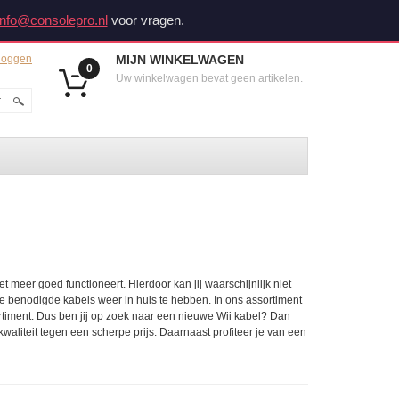
info@consolepro.nl
voor vragen.
loggen
MIJN WINKELWAGEN
0
Uw winkelwagen bevat geen artikelen.
meer goed functioneert. Hierdoor kan jij waarschijnlijk niet
e benodigde kabels weer in huis te hebben. In ons assortiment
timent. Dus ben jij op zoek naar een nieuwe Wii kabel? Dan
kwaliteit tegen een scherpe prijs. Daarnaast profiteer je van een