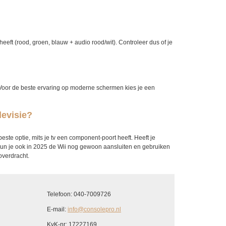
 heeft (rood, groen, blauw + audio rood/wit). Controleer dus of je
Voor de beste ervaring op moderne schermen kies je een
levisie?
te optie, mits je tv een component-poort heeft. Heeft je
un je ook in 2025 de Wii nog gewoon aansluiten en gebruiken
overdracht.
Telefoon: 040-7009726
E-mail:
info@consolepro.nl
KvK-nr: 17227169