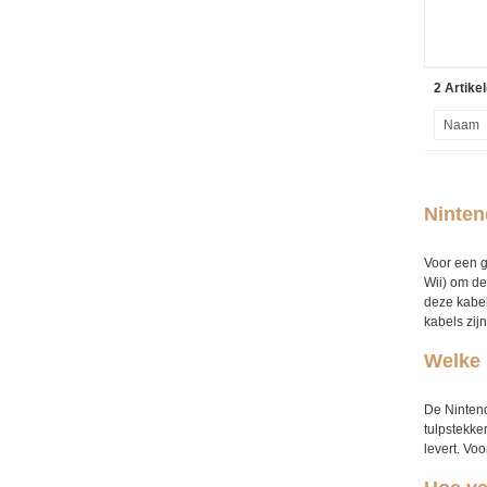
2 Artikel
Ninten
Voor een g
Wii) om de
deze kabels
kabels zij
Welke 
De Nintend
tulpstekke
levert. Vo