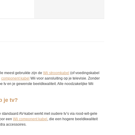
De meest gebruikte zijn de
Wii stroomkabel
(of voedingskabel
e
component kabel
Wii voor aansluiting op je televisie. Zonder
pe tv en je gewenste beeldkwaliteit. Alle noodzakelijke Wii
 je tv?
 standaard AV-kabel werkt met oudere tv’s via rood-wit-gele
voor een
Wii component kabel
, die een hogere beeldkwaliteit
tra accessoires.