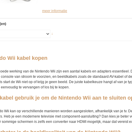
meer informatie
(en)
↓
do Wii kabel kopen
oede werking van de Nintendo Wii zijn een aantal kabels en adapters essentieel. 
 console van stroom te voorzien, en beeldkabels zoals de standaard AV-kabel of d
 start de Wii niet op of krijg je geen beeld. De juiste kabelkeuze hangt af van je ty
n eenvoudig te vervangen of los bij te kopen.
kabel gebruik je om de Nintendo Wii aan te sluiten op
o Wii kan op verschillende manieren worden aangesloten, afhankelijk van je tv. De
rs. Heb je een modernere televisie met component-aansluiting? Dan kies je beter 
or sommige schermen is zelfs een converter naar HDMI mogelijk, maar dat vereist ex