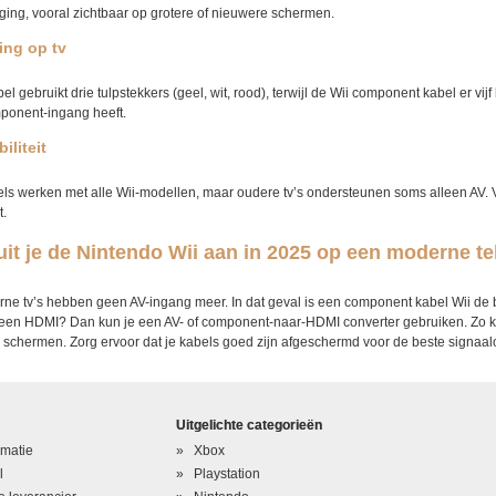
ging, vooral zichtbaar op grotere of nieuwere schermen.
ing op tv
l gebruikt drie tulpstekkers (geel, wit, rood), terwijl de Wii component kabel er vijf
ponent-ingang heeft.
iliteit
ls werken met alle Wii-modellen, maar oudere tv’s ondersteunen soms alleen AV. 
.
uit je de Nintendo Wii aan in 2025 op een moderne te
ne tv’s hebben geen AV-ingang meer. In dat geval is een component kabel Wii de bes
een HDMI? Dan kun je een AV- of component-naar-HDMI converter gebruiken. Zo k
 schermen. Zorg ervoor dat je kabels goed zijn afgeschermd voor de beste signaal
Uitgelichte categorieën
rmatie
Xbox
l
Playstation