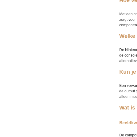
Hoe ve
Met een co
zorgt voor
component-
Welke 
De Nintend
de console
alternatie
Kun je
Een vervan
de output 
alleen mod
Wat is
Beeldkwa
De compone