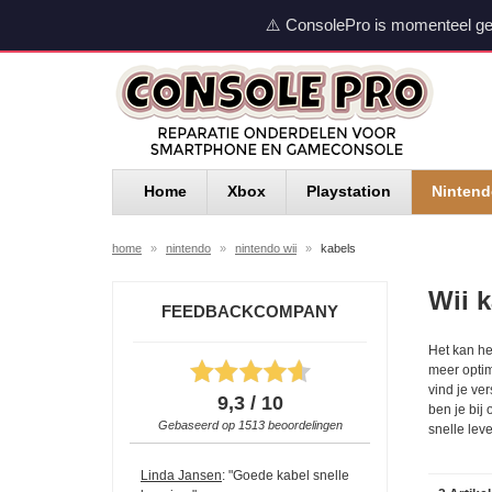
⚠️ ConsolePro is momenteel ge
Home
Xbox
Playstation
Ninten
home
»
nintendo
»
nintendo wii
»
kabels
Wii 
FEEDBACKCOMPANY
Het kan he
meer optim
vind je ve
9,3 / 10
ben je bij
Gebaseerd op
1513
beoordelingen
snelle lev
Linda Jansen
: "Goede kabel snelle