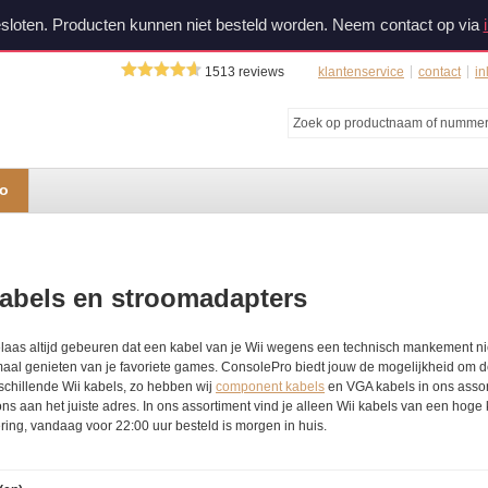
sloten. Producten kunnen niet besteld worden. Neem contact op via
1513
reviews
klantenservice
contact
in
do
kabels en stroomadapters
laas altijd gebeuren dat een kabel van je Wii wegens een technisch mankement niet 
aal genieten van je favoriete games. ConsolePro biedt jouw de mogelijkheid om d
rschillende Wii kabels, zo hebben wij
component kabels
en VGA kabels in ons assor
 ons aan het juiste adres. In ons assortiment vind je alleen Wii kabels van een hoge 
ering, vandaag voor 22:00 uur besteld is morgen in huis.