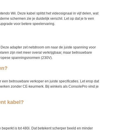
ndo Wii. Deze kabel splitst het videosignaal in vijf delen, wat
erne schermen zie je duidelijk verschil. Let op dat je tv een
pgrade voor betere speelervaring.
eze adapter zet netstroom om naar de juiste spanning voor
plaren zijn niet meer overal verkrijgbaar, maar betrouwbare
e Europese spanningsnormen (230V).
en?
een betrouwbare verkoper en juiste specificaties. Let erop dat
 merken zonder CE-keurmerk. Bij winkels als ConsolePro vind je
ent kabel?
 beperkt is tot 480i. Dat betekent scherper beeld en minder