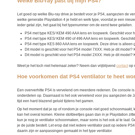
Welke Blu-ray past bij mijn PS4?
Let goed op welke Blu-ray drive je bestelt voor je PS4, aangezien de v
welke generatie Playstation 4 je hebt en welk type, voordat je een nie
ieder getal zijn, het gaat bij het typenummer om de eerst twee getallen.
PS4 met type KES/ KEM 490 AAA lens en loopwerk. Geschikt voor het
PS4 met type KES/ KEM 490 of 496 AAA lens en loopwerk. Geschikt v
PS4 met type KES 860 AAA lens en loopwerk. Deze drive is alleen ge
Dit model is geschikt voor het PS4 model 7XXX. Heb je dit model?
Dit model is geschikt voor het PS4 model 2XXX. Heb je dit model?
Weet je het toch niet helemaal zeker? Neem dan vrijblijvend
contact
op 
Hoe voorkomen dat PS4 ventilator te heet wo
Een oververhitte PS4 is vervelend om meerdere redenen. De console is 
onderdelen op. Daarnaast is het ook vervelend voor jou aangezien de J
tijd een hard blazend geluid tijdens het gamen.
Op het moment dat je op of rondom je console niet goed schoonmaakt, kan
kan het overal komen. Kleine stofdeeltjes gaan dan in je Playstation zit
kun je nog je ventilator schoonmaken, maar soms is het ook al te laat. G
je de juiste bestelt. Let erop dat niet iedere ventilator past op iedere
daarin zijn er aanpassingen gemaakt in het type ventilator.