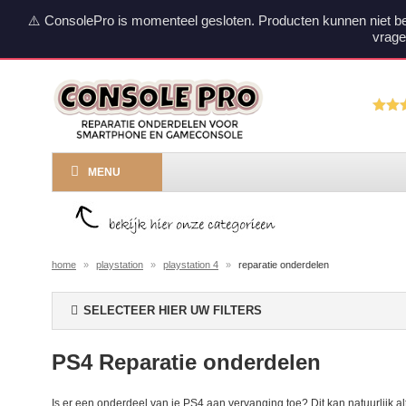
⚠️ ConsolePro is momenteel gesloten. Producten kunnen niet b
vrage
MENU
home
»
playstation
»
playstation 4
»
reparatie onderdelen
SELECTEER HIER UW FILTERS
PS4 Reparatie onderdelen
Is er een onderdeel van je PS4 aan vervanging toe? Dit kan natuurlijk al