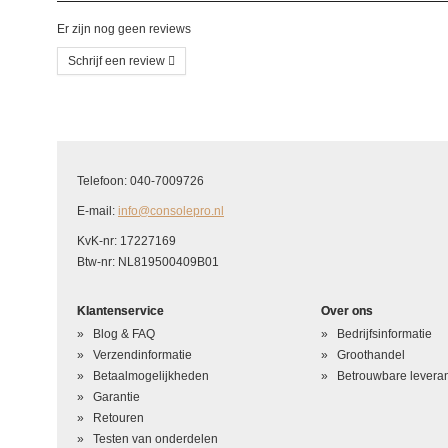
Er zijn nog geen reviews
Schrijf een review
Schrijf uw eigen beoordeling
U beoordeelt: Xbox One Power Eject Switch Cable
Telefoon: 040-7009726
Hoe waardeert u dit product?
*
E-mail:
info@consolepro.nl
Waardering
KvK-nr: 17227169
Btw-nr: NL819500409B01
Uw naam
*
Klantenservice
Over ons
Uw beoordeling in één zin
*
Blog & FAQ
Bedrijfsinformatie
Beoordeling
*
Verzendinformatie
Groothandel
Betaalmogelijkheden
Betrouwbare leveran
Garantie
Retouren
Testen van onderdelen