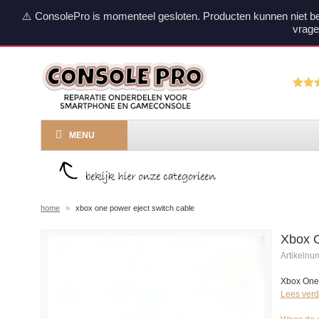
⚠️ ConsolePro is momenteel gesloten. Producten kunnen niet b
vrage
MENU
home
»
xbox one power eject switch cable
Xbox O
Artikeln
Xbox One 
Lees verd