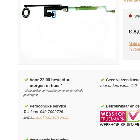
Wees de e
We 
€ 8,
Meld u
in voo
Voor 22:00 besteld =
Geen verzendkost
morgen in huis!*
voor orders vanaf €50
*bij bestelling op werkdag en verzendmethode
pakketpost
Persoonlijke service
Betrouwbaar en gec
Telefoon: 040-7009726
E-mail:
info@consolepro.nl