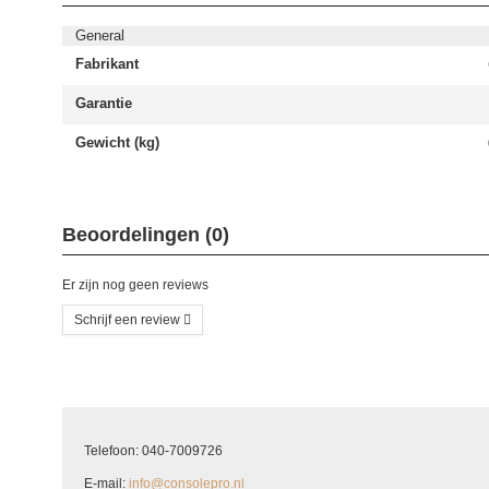
General
Fabrikant
Garantie
Gewicht (kg)
Beoordelingen (0)
Er zijn nog geen reviews
Schrijf een review
Schrijf uw eigen beoordeling
U beoordeelt: PS4 Bluray Drive voor PS4 Pro CUH-70xx/71xx
Telefoon: 040-7009726
Hoe waardeert u dit product?
*
E-mail:
info@consolepro.nl