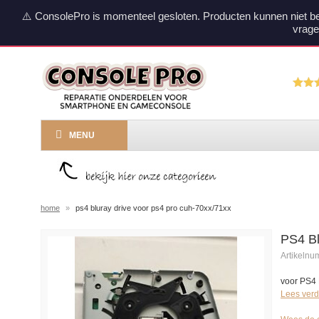
⚠️ ConsolePro is momenteel gesloten. Producten kunnen niet b
vrage
MENU
home
»
ps4 bluray drive voor ps4 pro cuh-70xx/71xx
PS4 Bl
Artikeln
voor PS4
Lees verd