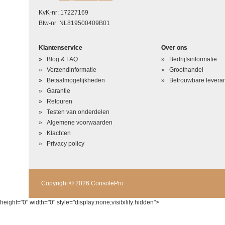
Waardering
KvK-nr: 17227169
Btw-nr: NL819500409B01
Uw naam
*
Klantenservice
Over ons
Uw beoordeling in één zin
*
Blog & FAQ
Bedrijfsinformatie
Beoordeling
*
Verzendinformatie
Groothandel
Betaalmogelijkheden
Betrouwbare leveran
Garantie
Retouren
Testen van onderdelen
Algemene voorwaarden
Klachten
Privacy policy
Copyright © 2026 ConsolePro
height="0" width="0" style="display:none;visibility:hidden">