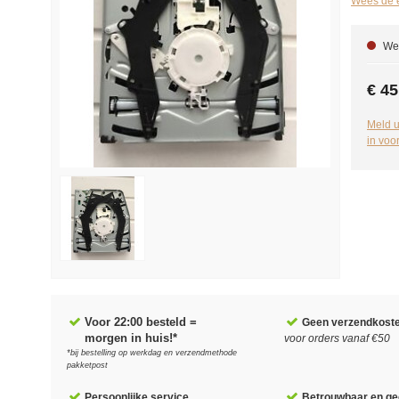
Wees de e
We 
€ 45
Meld u
in voo
Voor 22:00 besteld =
Geen verzendkost
morgen in huis!*
voor orders vanaf €50
*bij bestelling op werkdag en verzendmethode
pakketpost
Persoonlijke service
Betrouwbaar en gec