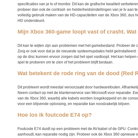
specificaties van je tv of monitor. Dit kan de grafische kwaliteit verbetere
probeer dan ook de contrast- en helderheidsinstellingen van je tv aan
volledig gebruik maken van de HD-capaciteiten van de X
box 360
, dus h
HD ondersteunt.
Mijn Xbox 360-game loopt vast of crasht. Wat
Dit kan te wijten zijn aan problemen met het gamebestand. Probeer de ca
Zorg er ook voor dat je de nieuwste systeemupdates hebt geïnstalleerd.
op de disc kunnen ervoor zorgen dat het spel vastloopt. Het kan helpe
spel te proberen om te zien of het probleem blijft bestaan.
Wat betekent de rode ring van de dood (Red 
Dit probleem wordt meestal veroorzaakt door hardwarefouten. Afhankelijk
Neem contact op met de klantenservice van Microsoft voor reparatie.
Een
van de
Xbox 360
, waarbij alle kabels worden losgekoppeld en de consol
voor een blijvende oplossing, en reparatie kan noodzakelijk blijven.
Hoe los ik foutcode E74 op?
Foutcode E74 duidt op een probleem met de AV-kabel of de GPU. Control
aanhoudt, kan reparatie nodig zijn.
Probeer ook de X
box 360
opnieuw op