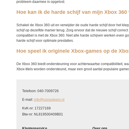
probleem daarmee is opgelost.
Hoe kan ik de harde schijf van mijn Xbox 36
Schakel de X
box 360
uit en verwijder de oude harde schijf door het klep
schijf op dezelfde manier terug. Zorg ervoor dat de nieuwe schijf correct
compatibel is met de X
box 360
. Niet alle harde schijven werken even go
harde schijf voor optimale prestaties.
Hoe speel ik originele Xbox-games op de Xbo
De X
box 360
biedt ondersteuning voor achterwaartse compatibiliteit, wa
Xbox-titels worden ondersteund, maar een groot aantal populaire
games
Telefoon: 040-7009726
E-mail:
info@consolepro.nl
KvK-nr: 17227169
Btw-nr: NL819500409B01
Klantenservice
Over ons