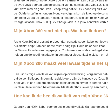
Wanneer je een
controller Xbox 360
wilt aansluiten kan dit op diverse 
de twee USB-poorten aan de voorkant van de
console 360 Xbox
. Je kr
kunt deze meteen gebruiken. Let op: zorg dat de USB-poort vrij blijft van
de ‘Guide-knop’ in te houden. Houd vervolgens kort de knop op de con
controller
. Zodra de lampjes niet meer knipperen, is je
controller Xbox 3
Charge-kit of de Xbox 360 Quick Charge-kit kun je jouw
controller v
erbi
Mijn Xbox 360 start niet op. Wat kan ik doen?
Als je X
box360
niet opstart, probeer dan eerst de stroomkabel opnieuw aa
Als dit niet helpt, kan een harde reset nodig zijn. Houd de aan/uit-kno
de Microsoft-ondersteuningspagina.
Controleer ook of de voedingskabel
helpen om de voedingsadapter in een ander stopcontact te steken om st
Mijn Xbox 360 maakt veel lawaai tijdens het 
Een luidruchtige ventilator kan wijzen op oververhitting. Zorg ervoor da
dat de ventilatieopeningen niet geblokkeerd zijn. Je kunt ook de X
box 3
Xbox 360
in een koelere omgeving te plaatsen en ervoor te zorgen dat hi
luchtcirculatie kunnen belemmeren. Plaats de X
box
liever op een harde
Hoe kan ik de beeldkwaliteit van mijn Xbox 3
Gebruik een HDMI-kabel voor de beste beeldkwaliteit. Ga naar de beeld