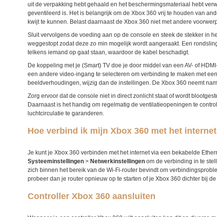
uit de verpakking hebt gehaald en het beschermingsmateriaal hebt verw
geventileerd is. Het is belangrijk om de Xbox 360 vrij te houden van 
kwijt te kunnen. Belast daarnaast de Xbox 360 niet met andere voorwerpen
Sluit vervolgens de voeding aan op de console en steek de stekker in het
weggestopt zodat deze zo min mogelijk wordt aangeraakt. Een rondsling
telkens iemand op gaat staan, waardoor de kabel beschadigt.
De koppeling met je (Smart) TV doe je door middel van een AV- of HDMI
een andere video-ingang te selecteren om verbinding te maken met ee
beeldverhoudingen, wijzig dan de instellingen. De
Xbox 360
neemt namel
Zorg ervoor dat de console
niet in direct zonlicht staat of wordt blootge
Daarnaast is het handig om regelmatig de ventilatieopeningen te cont
luchtcirculatie te garanderen.
Hoe verbind ik mijn Xbox 360 met het interne
Je kunt je
Xbox 360
verbinden met het internet via een bekabelde Ether
Systeeminstellingen
>
Netwerkinstellingen
om de verbinding in te stel
zich binnen het bereik van de Wi-Fi-router bevindt om verbindingspro
probeer dan je router opnieuw op te starten of je X
box 360
dichter bij de
Controller Xbox 360 aansluiten