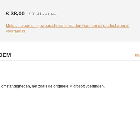
€ 38,00
€ 31,41
excl. btw
Meld u nu aan om gewaarschuwd te worden wanneer dit product weer in
voorraad is
 OEM
na
e omstandigheden, net zoals de originele Microsoft voedingen.