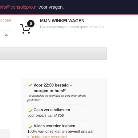
info@consolepro.nl
voor vragen.
loggen
MIJN WINKELWAGEN
0
Uw winkelwagen bevat geen artikelen.
Voor 22:00 besteld =
morgen in huis!*
*bij bestelling op werkdag en verzendmethode
pakketpost
Geen verzendkosten
voor orders vanaf €50
Alleen tevreden klanten
100% van onze klanten beveelt ons aan
»
Bekijk onze recensies