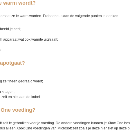
e warm wordt?
omdat ze te warm worden. Probeer dus aan de volgende punten te denken.
rbeeld je bed;
ch apparaat wat ook warmte uitstraalt;
s.
apotgaat?
ng zelf heen gedraaid wordt;
an knagen;
r zelf en niet aan de kabel.
x One voeding?
oft zelf te gebruiken voor je voeding. De andere voedingen kunnen je Xbox One b
dus alleen Xbox One voedingen van Microsoft zelf zoals je deze hier ziet op deze p