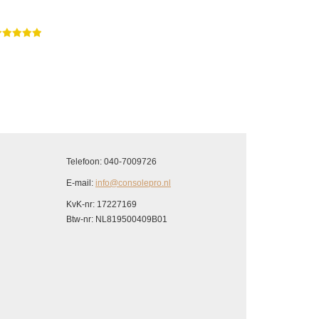
Telefoon: 040-7009726
E-mail:
info@consolepro.nl
KvK-nr: 17227169
Btw-nr: NL819500409B01