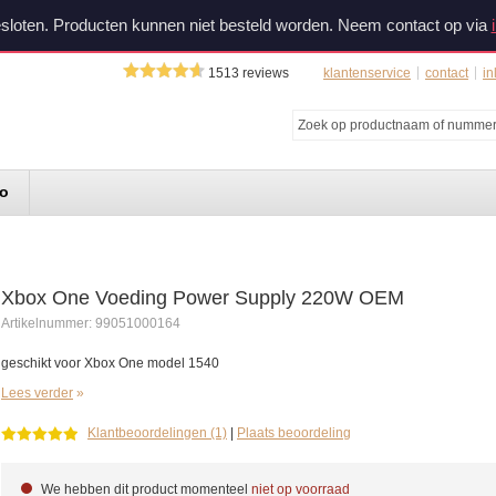
sloten. Producten kunnen niet besteld worden. Neem contact op via
1513
reviews
klantenservice
contact
in
do
Xbox One Voeding Power Supply 220W OEM
Artikelnummer:
99051000164
geschikt voor Xbox One model 1540
Lees verder
Klantbeoordelingen (1)
|
Plaats beoordeling
We hebben dit product momenteel
niet op voorraad