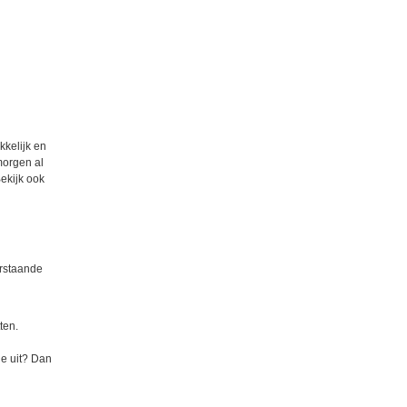
kkelijk en
morgen al
Bekijk ook
erstaande
ten.
je uit? Dan