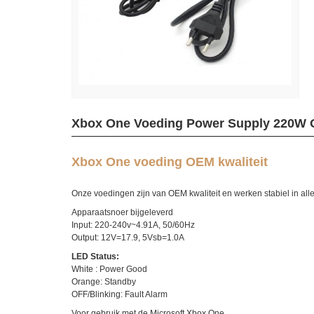
Xbox One Voeding Power Supply 220W
Xbox One voeding OEM kwaliteit
Onze voedingen zijn van OEM kwaliteit en werken stabiel in all
Apparaatsnoer bijgeleverd
Input: 220-240v~4.91A, 50/60Hz
Output: 12V=17.9, 5Vsb=1.0A
LED Status:
White : Power Good
Orange: Standby
OFF/Blinking: Fault Alarm
Voor gebruik met de Microsoft Xbox One