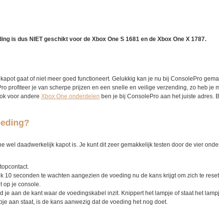
ding is dus NIET geschikt voor de Xbox One S 1681 en de Xbox One X 1787.
kapot gaat of niet meer goed functioneert. Gelukkig kan je nu bij ConsolePro gema
o profiteer je van scherpe prijzen en een snelle en veilige verzending, zo heb je 
Ook voor andere
Xbox One onderdelen
ben je bij ConsolePro aan het juiste adres. 
oeding?
ne wel daadwerkelijk kapot is. Je kunt dit zeer gemakkelijk testen door de vier ond
topcontact.
k 10 seconden te wachten aangezien de voeding nu de kans krijgt om zich te reset
t op je console.
 je aan de kant waar de voedingskabel inzit. Knippert het lampje of staat het lamp
ampje aan staat, is de kans aanwezig dat de voeding het nog doet.