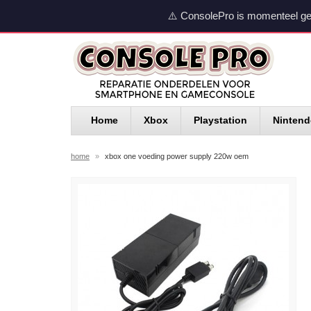
⚠️ ConsolePro is momenteel ge
Home
Xbox
Playstation
Ninten
home
»
xbox one voeding power supply 220w oem