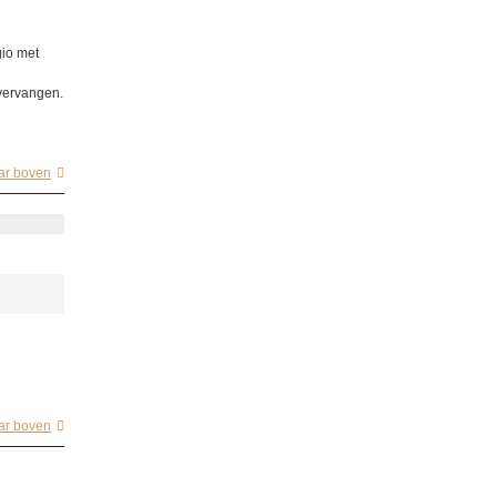
gio met
 vervangen.
ar boven
ar boven