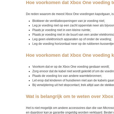
Hoe voorkomen dat Xbox One voeding t
De reden waarom de meest Xbox One voedingen kapotgaan, is 
Blokkeer de ventilatieopeningen van je voeding niet;
Leg je voeding niet op een zacht oppervlak neer als bijvoo
Plaats je voeding niet in een kleine ruimte;
Plaats je voeding niet in de buurt van een ander elektronis
Leg geen elektronisch apparaten op of onder de voeding;
Leg de voeding horizontaal neer op de rubberen kussentje
Hoe voorkomen dat Xbox One voeding k
Voorkom dat er op de Xbox One voeding gestaan wordt;
Zorg ervoor dat de kabel niet wordt geknikt of om de voedi
Plaats de voeding los van andere warmtebronnen;
Let erop dat kinderen of huisdieren niet aan de kabels ga
Bij verwijdering uit het stopcontact, trek altijd aan de stekke
Wat is belangrijk om te weten over Xbo
Het is niet mogelijk om andere accessoires dan die van Micros
en daardoor kan je garantie ongeldig worden verklaard. Bestel 