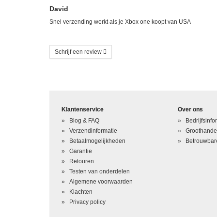
David
Snel verzending werkt als je Xbox one koopt van USA
Schrijf een review
Schrijf uw eigen beoordeling
U beoordeelt: Xbox One Voeding Power Supply 220W OEM
Klantenservice
Over ons
Hoe waardeert u dit product?
*
Blog & FAQ
Bedrijfsinfo
Verzendinformatie
Groothande
Waardering
Betaalmogelijkheden
Betrouwbare
Garantie
Uw naam
*
Retouren
Testen van onderdelen
Uw beoordeling in één zin
*
Algemene voorwaarden
Klachten
Beoordeling
*
Privacy policy