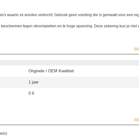
io's waarin ze worden verkocht. Gebruik geen voeding die is gemaakt voor een re
te beschermen tegen stroompieken en te hoge spanning. Deze zekering kun je niet
na
Originele / OEM Kwaliteit
1 jaar
0.6
na
w(s)