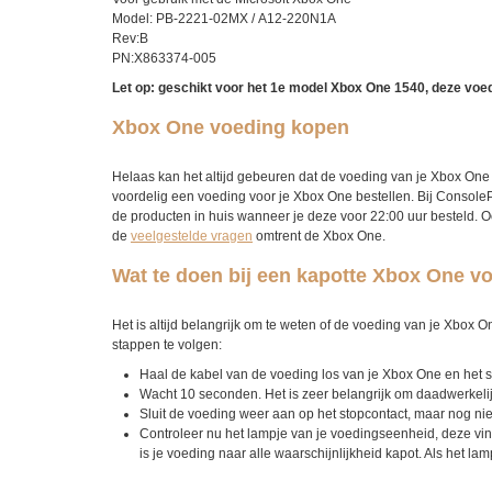
Model: PB-2221-02MX / A12-220N1A
Rev:B
PN:X863374-005
Let op: geschikt voor het 1e model Xbox One 1540, deze voe
Xbox One voeding kopen
Helaas kan het altijd gebeuren dat de voeding van je Xbox One 
voordelig een voeding voor je Xbox One bestellen. Bij ConsolePr
de producten in huis wanneer je deze voor 22:00 uur besteld. 
de
veelgestelde vragen
omtrent de Xbox One.
Wat te doen bij een kapotte Xbox One v
Het is altijd belangrijk om te weten of de voeding van je Xbox O
stappen te volgen:
Haal de kabel van de voeding los van je Xbox One en het s
Wacht 10 seconden. Het is zeer belangrijk om daadwerkelij
Sluit de voeding weer aan op het stopcontact, maar nog nie
Controleer nu het lampje van je voedingseenheid, deze vind
is je voeding naar alle waarschijnlijkheid kapot. Als het l