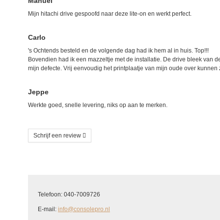
Manuel
Mijn hitachi drive gespoofd naar deze lite-on en werkt perfect.
Carlo
's Ochtends besteld en de volgende dag had ik hem al in huis. Top!!!
Bovendien had ik een mazzeltje met de installatie. De drive bleek van de
mijn defecte. Vrij eenvoudig het printplaatje van mijn oude over kunne
Jeppe
Werkte goed, snelle levering, niks op aan te merken.
Schrijf een review
Schrijf uw eigen beoordeling
U beoordeelt: Xbox 360 Liteon DG-16D2S DVD-ROM drive
Telefoon: 040-7009726
Hoe waardeert u dit product?
*
E-mail:
info@consolepro.nl
Waardering