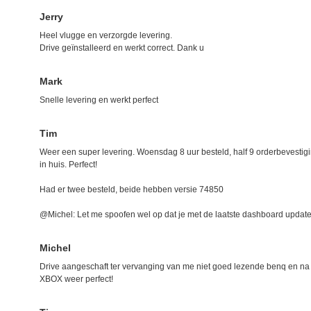
Jerry
Heel vlugge en verzorgde levering.
Drive geïnstalleerd en werkt correct. Dank u
Mark
Snelle levering en werkt perfect
Tim
Weer een super levering. Woensdag 8 uur besteld, half 9 orderbevesti
in huis. Perfect!
Had er twee besteld, beide hebben versie 74850
@Michel: Let me spoofen wel op dat je met de laatste dashboard updat
Michel
Drive aangeschaft ter vervanging van me niet goed lezende benq en na 
XBOX weer perfect!