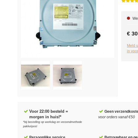
We 
€ 30
Meld u
in voo
Voor 22:00 besteld =
Geen verzendkost
morgen in huis!*
voor orders vanaf €50
*bij bestelling op werkdag en verzendmethode
pakketpost
Persoonlijke service
Betrouwbaar en gec