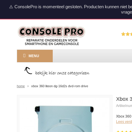
⚠️ ConsolePro is momenteel gesloten. Producten kunnen niet b
vrage
MENU
home
»
xbox 360 liteon dg-16d2s dvd-rom drive
Xbox 
Artikeln
Xbox 360
Lees verd