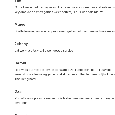
Tim
Oude lite-on had het begeven dus deze drive voor een aantrekkelijke pr
key draaide de xbox games weer perfect, is dus weer als nieuw!
Marco
Snelle levering en zonder problemen geflashed met nieuwe firmware en 
Johnny
dat werkt prefeckt altijd een goede service
Harold
Hoe werk dat met die key en firmware ofzo. Ik heb echt geen flauw idee. 
iemand ook alles uitleggen en dat sturen naar TheHenginator@hotmail
The Henginator
Daan
Prima! Niets op aan te merken. Geflashed met nieuwe firmware + key van
levering!!