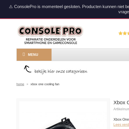
⚠️ ConsolePro is momenteel gesloten. Producten kunnen niet b
vrage
MENU
home
»
xbox one cooling fan
Xbox 
Artikeln
Xbox One
Lees verd