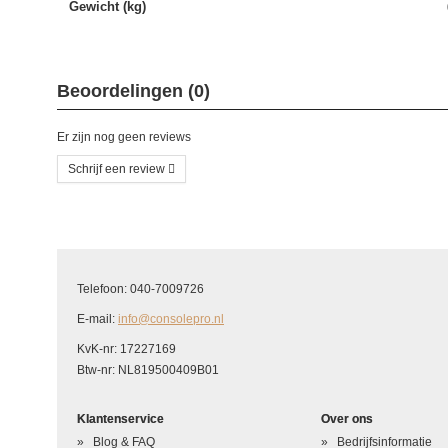
Gewicht (kg)
Beoordelingen (0)
Er zijn nog geen reviews
Schrijf een review
Schrijf uw eigen beoordeling
U beoordeelt: Xbox One Cooling Fan
Telefoon: 040-7009726
Hoe waardeert u dit product?
*
E-mail:
info@consolepro.nl
Waardering
KvK-nr: 17227169
Btw-nr: NL819500409B01
Uw naam
*
Klantenservice
Over ons
Uw beoordeling in één zin
*
Blog & FAQ
Bedrijfsinformatie