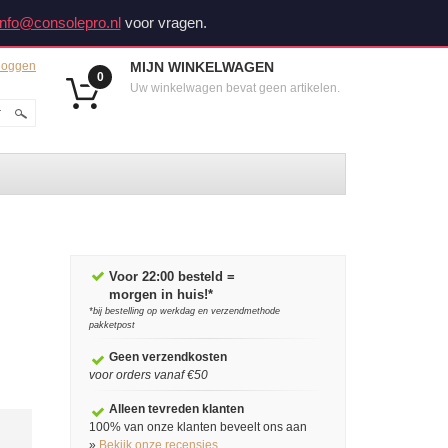
info@consolepro.nl
voor vragen.
loggen
MIJN WINKELWAGEN
0
Uw winkelwagen bevat geen artikelen.
Voor 22:00 besteld =
morgen in huis!*
*bij bestelling op werkdag en verzendmethode
pakketpost
Geen verzendkosten
voor orders vanaf €50
Alleen tevreden klanten
100% van onze klanten beveelt ons aan
»
Bekijk onze recensies