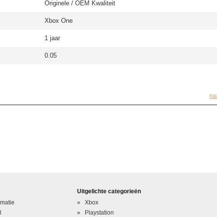
Originele / OEM Kwaliteit
Xbox One
1 jaar
0.05
na
Uitgelichte categorieën
rmatie
Xbox
l
Playstation