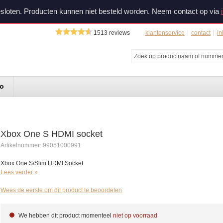
sloten. Producten kunnen niet besteld worden. Neem contact op via
1513
reviews
klantenservice
contact
in
do
Xbox One S HDMI socket
Artikelnummer:
99051000991
Xbox One S/Slim HDMI Socket
Lees verder
Wees de eerste om dit product te beoordelen
We hebben dit product momenteel
niet op voorraad