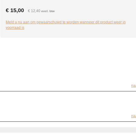
€ 15,00
€ 12,40
excl. btw
Meld u nu aan om gewaarschuwd te worden wanneer dit product weer in
voorraad is
na
na