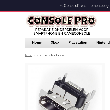
⚠️ ConsolePro is momenteel ge
Home
Xbox
Playstation
Ninten
home
»
xbox one s hdmi socket