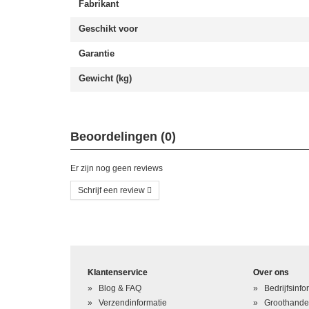
Fabrikant
Geschikt voor
Garantie
Gewicht (kg)
Beoordelingen (0)
Er zijn nog geen reviews
Schrijf een review
Schrijf uw eigen beoordeling
U beoordeelt: Xbox One S HDMI socket
Klantenservice
Over ons
Hoe waardeert u dit product?
*
Blog & FAQ
Bedrijfsinfo
Verzendinformatie
Groothande
Waardering