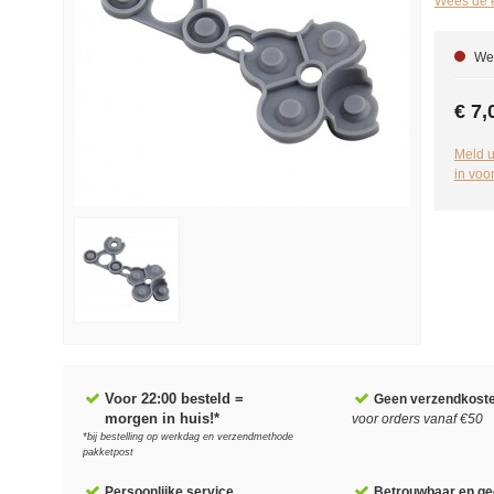
Wees de e
We 
€ 7,
Meld u
in voo
Voor 22:00 besteld =
Geen verzendkost
morgen in huis!*
voor orders vanaf €50
*bij bestelling op werkdag en verzendmethode
pakketpost
Persoonlijke service
Betrouwbaar en gec