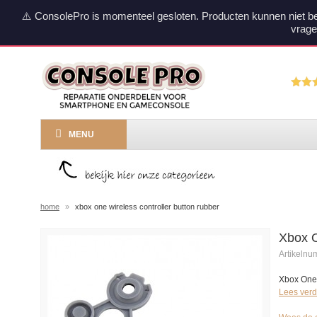
⚠️ ConsolePro is momenteel gesloten. Producten kunnen niet b
vrage
MENU
home
»
xbox one wireless controller button rubber
Xbox O
Artikeln
Xbox One 
Lees verd