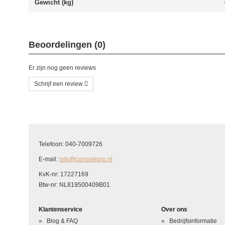
Gewicht (kg)
Beoordelingen (0)
Er zijn nog geen reviews
Schrijf een review
Schrijf uw eigen beoordeling
U beoordeelt: Xbox One Wireless Controller Button Rubber
Telefoon: 040-7009726
Hoe waardeert u dit product?
*
E-mail:
info@consolepro.nl
Waardering
KvK-nr: 17227169
Btw-nr: NL819500409B01
Uw naam
*
Klantenservice
Over ons
Uw beoordeling in één zin
*
Blog & FAQ
Bedrijfsinformatie