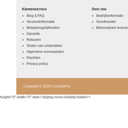
Uw naam
*
Klantenservice
Over ons
Uw beoordeling in één zin
*
Blog & FAQ
Bedrijfsinformatie
Beoordeling
*
Verzendinformatie
Groothandel
Betaalmogelijkheden
Betrouwbare leveran
Garantie
Retouren
Testen van onderdelen
Algemene voorwaarden
Klachten
Privacy policy
Copyright © 2026 ConsolePro
height="0" width="0" style="display:none;visibility:hidden">