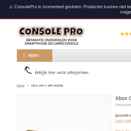
⚠️ ConsolePro is momenteel gesloten. Producten kunnen niet b
vrage
MENU
home
»
xbox one x wifi module
Xbox O
Artikeln
geschikt 
Lees verd