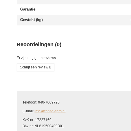
Garantie
Gewicht (kg)
Beoordelingen (0)
Er zijn nog geen reviews
Schrijf een review
Schrijf uw eigen beoordeling
U beoordeelt: Xbox One X Wifi Module
Telefoon: 040-7009726
Hoe waardeert u dit product?
*
E-mail:
info@consolepro.nl
Waardering
KvK-nr: 17227169
Btw-nr: NL819500409B01