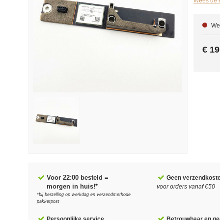
Wees de e
We 
€ 19
Voor 22:00 besteld =
Geen verzendkost
morgen in huis!*
voor orders vanaf €50
*bij bestelling op werkdag en verzendmethode
pakketpost
Persoonlijke service
Betrouwbaar en gec